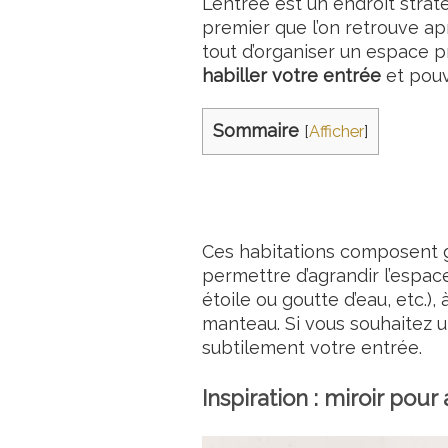
L’entrée est un endroit strat
premier que l’on retrouve ap
tout d’organiser un espace pra
habiller votre entrée
et pouvo
Sommaire
[
Afficher
]
Ces habitations composent g
permettre d’agrandir l’espace
étoile ou goutte d’eau, etc.)
manteau. Si vous souhaitez 
subtilement votre entrée.
Inspiration : miroir pou