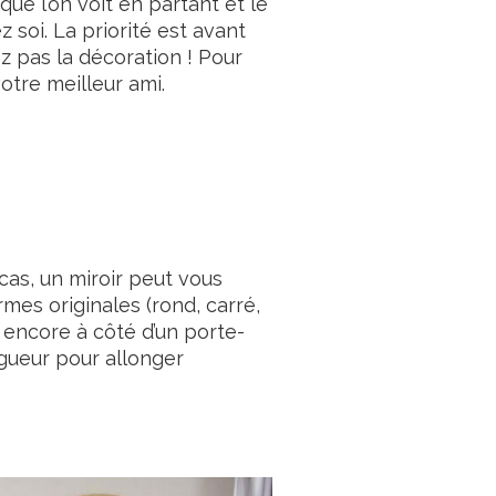
que l’on voit en partant et le
 soi. La priorité est avant
ez pas la décoration ! Pour
votre meilleur ami.
as, un miroir peut vous
mes originales (rond, carré,
u encore à côté d’un porte-
gueur pour allonger